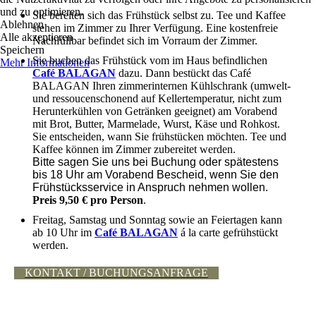
und zu optimieren.
Sie bereiten sich das Frühstück selbst zu. Tee und Kaffee
Ablehnen
stehen im Zimmer zu Ihrer Verfügung. Eine kostenfreie
Alle akzeptieren
Nachfüllbar befindet sich im Vorraum der Zimmer.
Speichern
Sie buchen das Frühstück vom im Haus befindlichen
Mehr Informationen
Café BALAGAN
dazu. Dann bestückt das Café
BALAGAN Ihren zimmerinternen Kühlschrank (umwelt-
und ressoucenschonend auf Kellertemperatur, nicht zum
Herunterkühlen von Getränken geeignet) am Vorabend
mit Brot, Butter, Marmelade, Wurst, Käse und Rohkost.
Sie entscheiden, wann Sie frühstücken möchten. Tee und
Kaffee können im Zimmer zubereitet werden.
Bitte sagen Sie uns bei Buchung oder spätestens
bis 18 Uhr am Vorabend Bescheid, wenn Sie den
Frühstücksservice in Anspruch nehmen wollen.
Preis 9,50 € pro Person
.
Freitag, Samstag und Sonntag sowie an Feiertagen kann
ab 10 Uhr im
Café BALAGAN
á la carte gefrühstückt
werden.
KONTAKT / BUCHUNGSANFRAGE