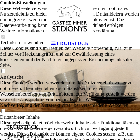
Cookie-Einstellungen
Diese Webseite verwendet Cookies, um Besuchern ein optimales
Nutzererlebnis zu bieten. Bestimmte Inhalte von Drittanbietern werden
nur angezeigt, wenn die entsprechende Option aktiviert ist. Die
Datenverarbeitung kann dann auch in einem Drittland erfolgen.
Weitere Informationen hierzu in der Datenschutzerklärung.
Technisch notwendige
FRÜHSTÜCK
Diese Cookies sind zum Betrieb der Webseite notwendig, z.B. zum
Schutz vor Hackerangriffen und zur Gewährleistung eines
konsistenten und der Nachfrage angepassten Erscheinungsbilds der
-
Seite.
Analytische
Diese Cookies werden verwendet, um das Nutzererlebnis weiter zu
optimieren. Hierunter fallen auch Statistiken, die dem
Webseitenbetreiber von Drittanbietern zur Verfügung gestellt werden,
sowie die Ausspielung von personalisierter Werbung durch die
Nachverfolgung der Nutzeraktivität über verschiedene Webseiten.
Drittanbieter-Inhalte
Diese Webseite bietet möglicherweise Inhalte oder Funktionalitäten an,
FRÜHSTÜCK
die von Drittanbietern eigenverantwortlich zur Verfügung gestellt
werden. Diese Drittanbieter können eigene Cookies setzen, z.B. um
Sie haben die Wahl:
die Nutzeraktivität zu verfolgen oder ihre Angebote zu personalisieren